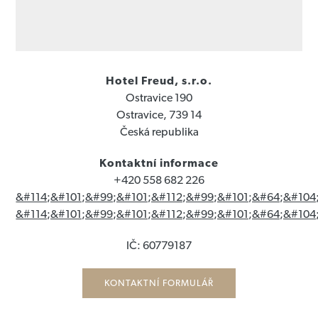
Hotel Freud, s.r.o.
Ostravice 190
Ostravice, 739 14
Česká republika
Kontaktní informace
+420 558 682 226
&#114;&#101;&#99;&#101;&#112;&#99;&#101;&#64;&#104
&#114;&#101;&#99;&#101;&#112;&#99;&#101;&#64;&#104
IČ: 60779187
KONTAKTNÍ FORMULÁŘ