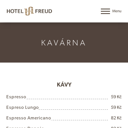
KAVÁRNA
KÁVY
E
s
p
r
e
s
s
o
59 Kč
E
s
p
r
e
s
o
L
u
n
g
o
59 Kč
E
s
p
r
e
s
s
o
A
m
e
r
i
c
a
n
o
82 Kč