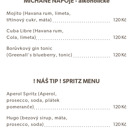
MÍCHANÉ NÁPOJE - alkoholické
M
o
j
i
t
o
(
H
a
v
a
n
a
r
u
m
,
l
i
m
e
t
a
,
t
ř
t
i
n
o
v
ý
c
u
k
r
,
m
á
t
a
)
120 Kč
C
u
b
a
L
i
b
r
e
(
H
a
v
a
n
a
r
u
m
,
C
o
l
a
,
l
i
m
e
t
a
)
120 Kč
B
o
r
ů
v
k
o
v
ý
g
i
n
t
o
n
i
c
(
G
r
e
e
n
a
l
l
'
s
b
l
u
e
b
e
r
r
y
,
t
o
n
i
c
)
120 Kč
! NÁŠ TIP ! SPRITZ MENU
A
p
e
r
o
l
S
p
r
i
t
z
(
A
p
e
r
o
l
,
p
r
o
s
e
c
c
o
,
s
o
d
a
,
p
l
á
t
e
k
p
o
m
e
r
a
n
č
e
)
120 Kč
H
u
g
o
(
b
e
z
o
v
ý
s
i
r
u
p
,
m
á
t
a
,
p
r
o
s
e
c
c
o
,
s
o
d
a
)
120 Kč