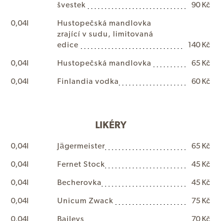
š
v
e
s
t
e
k
90 Kč
0,04l
H
u
s
t
o
p
e
č
s
k
á
m
a
n
d
l
o
v
k
a
z
r
a
j
í
c
í
v
s
u
d
u
,
l
i
m
i
t
o
v
a
n
á
e
d
i
c
e
140 Kč
0,04l
H
u
s
t
o
p
e
č
s
k
á
m
a
n
d
l
o
v
k
a
65 Kč
0,04l
F
i
n
l
a
n
d
i
a
v
o
d
k
a
60 Kč
LIKÉRY
0,04l
J
ä
g
e
r
m
e
i
s
t
e
r
65 Kč
0,04l
F
e
r
n
e
t
S
t
o
c
k
45 Kč
0,04l
B
e
c
h
e
r
o
v
k
a
45 Kč
0,04l
U
n
i
c
u
m
Z
w
a
c
k
75 Kč
0,04l
B
a
i
l
e
y
s
70 Kč