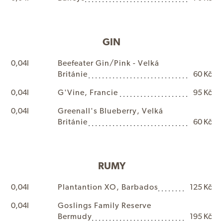
GIN
0,04l
B
e
e
f
e
a
t
e
r
G
i
n
/
P
i
n
k
-
V
e
l
k
á
B
r
i
t
á
n
i
e
60 Kč
0,04l
G
'
V
i
n
e
,
F
r
a
n
c
i
e
95 Kč
0,04l
G
r
e
e
n
a
l
l
'
s
B
l
u
e
b
e
r
r
y
,
V
e
l
k
á
B
r
i
t
á
n
i
e
60 Kč
RUMY
0,04l
P
l
a
n
t
a
n
t
i
o
n
X
O
,
B
a
r
b
a
d
o
s
125 Kč
0,04l
G
o
s
l
i
n
g
s
F
a
m
i
l
y
R
e
s
e
r
v
e
B
e
r
m
u
d
y
195 Kč