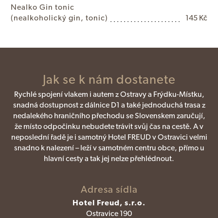
N
e
a
l
k
o
G
i
n
t
o
n
i
c
(
n
e
a
l
k
o
h
o
l
i
c
k
ý
g
i
n
,
t
o
n
i
c
)
145 Kč
Jak se k nám dostanete
Rychlé spojení vlakem i autem z Ostravy a Frýdku-Místku,
snadná dostupnost z dálnice D1 a také jednoduchá trasa z
nedalekého hraničního přechodu se Slovenskem zaručují,
že místo odpočinku nebudete trávit svůj čas na cestě. A v
neposlední řadě je i samotný Hotel FREUD v Ostravici velmi
snadno k nalezení – leží v samotném centru obce, přímo u
hlavní cesty a tak jej nelze přehlédnout.
Adresa sídla
Hotel Freud, s.r.o.
Ostravice 190