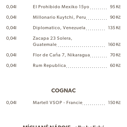
0,04l
E
l
P
r
o
h
i
b
i
d
o
M
e
x
i
k
o
1
5
y
o
95 Kč
0,04l
M
i
l
l
o
n
a
r
i
o
K
u
y
t
c
h
i
,
P
e
r
u
90 Kč
0,04l
D
i
p
l
o
m
a
t
i
c
o
,
V
e
n
e
z
u
e
l
a
135 Kč
0,04l
Z
a
c
a
p
a
2
3
S
o
l
e
r
a
,
G
u
a
t
e
m
a
l
e
160 Kč
0,04l
F
l
o
r
d
e
C
a
ń
a
7
,
N
i
k
a
r
a
g
u
a
70 Kč
0,04l
R
u
m
R
e
p
u
b
l
i
c
a
60 Kč
COGNAC
0,04l
M
a
r
t
e
l
l
V
S
O
P
-
F
r
a
n
c
i
e
150 Kč