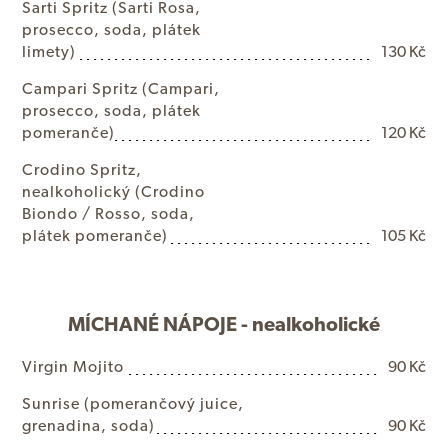
S
a
r
t
i
S
p
r
i
t
z
(
S
a
r
t
i
R
o
s
a
,
p
r
o
s
e
c
c
o
,
s
o
d
a
,
p
l
á
t
e
k
l
i
m
e
t
y
)
130 Kč
C
a
m
p
a
r
i
S
p
r
i
t
z
(
C
a
m
p
a
r
i
,
p
r
o
s
e
c
c
o
,
s
o
d
a
,
p
l
á
t
e
k
p
o
m
e
r
a
n
č
e
)
120 Kč
C
r
o
d
i
n
o
S
p
r
i
t
z
,
n
e
a
l
k
o
h
o
l
i
c
k
ý
(
C
r
o
d
i
n
o
B
i
o
n
d
o
/
R
o
s
s
o
,
s
o
d
a
,
p
l
á
t
e
k
p
o
m
e
r
a
n
č
e
)
105 Kč
MÍCHANÉ NÁPOJE - nealkoholické
V
i
r
g
i
n
M
o
j
i
t
o
90 Kč
S
u
n
r
i
s
e
(
p
o
m
e
r
a
n
č
o
v
ý
j
u
i
c
e
,
g
r
e
n
a
d
i
n
a
,
s
o
d
a
)
90 Kč