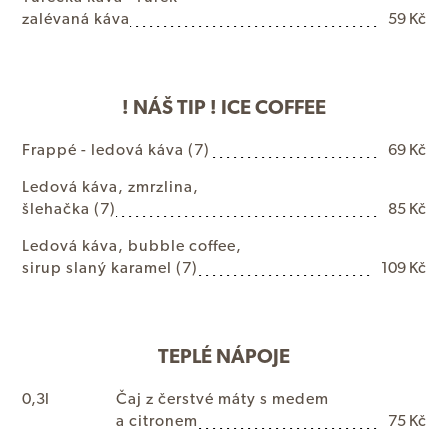
z
a
l
é
v
a
n
á
k
á
v
a
59 Kč
! NÁŠ TIP ! ICE COFFEE
F
r
a
p
p
é
-
l
e
d
o
v
á
k
á
v
a
(7)
69 Kč
L
e
d
o
v
á
k
á
v
a
,
z
m
r
z
l
i
n
a
,
š
l
e
h
a
č
k
a
(7)
85 Kč
L
e
d
o
v
á
k
á
v
a
,
b
u
b
b
l
e
c
o
f
f
e
e
,
s
i
r
u
p
s
l
a
n
ý
k
a
r
a
m
e
l
(7)
109 Kč
TEPLÉ NÁPOJE
0,3l
Č
a
j
z
č
e
r
s
t
v
é
m
á
t
y
s
m
e
d
e
m
a
c
i
t
r
o
n
e
m
75 Kč