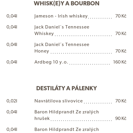
WHISK(E)Y A BOURBON
0,04l
J
a
m
e
s
o
n
-
I
r
i
s
h
w
h
i
s
k
e
y
70 Kč
0,04l
J
a
c
k
D
a
n
i
e
l
´
s
T
e
n
n
e
s
s
e
e
W
h
i
s
k
e
y
70 Kč
0,04l
J
a
c
k
D
a
n
i
e
l
´
s
T
e
n
n
e
s
s
e
e
H
o
n
e
y
70 Kč
0,04l
A
r
d
b
e
g
1
0
y
.
o
.
160 Kč
DESTILÁTY A PÁLENKY
0,02l
N
a
v
r
á
t
i
l
o
v
a
s
l
i
v
o
v
i
c
e
70 Kč
0,04l
B
a
r
o
n
H
i
l
d
p
r
a
n
d
t
Z
e
z
r
a
l
ý
c
h
h
r
u
š
e
k
90 Kč
0,04l
B
a
r
o
n
H
i
l
d
p
r
a
n
d
t
Z
e
z
r
a
l
ý
c
h