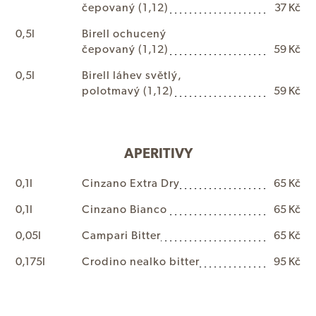
č
e
p
o
v
a
n
ý
(1,12)
37 Kč
0,5l
B
i
r
e
l
l
o
c
h
u
c
e
n
ý
č
e
p
o
v
a
n
ý
(1,12)
59 Kč
0,5l
B
i
r
e
l
l
l
á
h
e
v
s
v
ě
t
l
ý
,
p
o
l
o
t
m
a
v
ý
(1,12)
59 Kč
APERITIVY
0,1l
C
i
n
z
a
n
o
E
x
t
r
a
D
r
y
65 Kč
0,1l
C
i
n
z
a
n
o
B
i
a
n
c
o
65 Kč
0,05l
C
a
m
p
a
r
i
B
i
t
t
e
r
65 Kč
0,175l
C
r
o
d
i
n
o
n
e
a
l
k
o
b
i
t
t
e
r
95 Kč