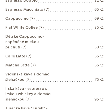
E
s
p
r
e
s
s
o
D
o
p
p
i
o
82 Kč
E
s
p
r
e
s
s
o
M
a
c
c
h
i
a
t
o
(7)
65 Kč
C
a
p
p
u
c
c
i
n
o
(7)
69 Kč
F
l
a
t
W
h
i
t
e
C
o
f
f
e
e
(7)
85 Kč
D
ě
t
s
k
é
C
a
p
p
u
c
c
i
n
o
-
n
a
p
ě
n
ě
n
é
m
l
é
k
o
s
p
ř
í
c
h
u
t
í
(7)
38 Kč
C
a
f
f
é
L
a
t
t
e
(7)
85 Kč
M
a
t
c
h
a
L
a
t
t
e
(7)
85 Kč
V
í
d
e
ň
s
k
á
k
á
v
a
s
d
o
m
á
c
í
š
l
e
h
a
č
k
o
u
(7)
75 Kč
I
r
s
k
á
k
á
v
a
-
e
s
p
r
e
s
s
o
s
i
r
s
k
o
u
w
h
i
s
k
e
y
a
d
o
m
á
c
í
š
l
e
h
a
č
k
o
u
(7)
95 Kč
T
u
r
e
c
k
á
k
á
v
a
"
T
u
r
e
k
"
-