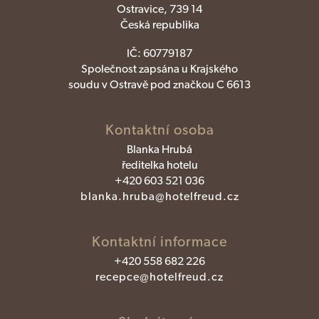
Ostravice, 739 14
Česká republika
IČ:
60779187
Společnost zapsána u Krajského
soudu v Ostravě pod značkou C 6613
Kontaktní osoba
Blanka Hrubá
ředitelka hotelu
+420 603 521 036
blanka.hruba@hotelfreud.cz
Kontaktní informace
+420 558 682 226
recepce@hotelfreud.cz