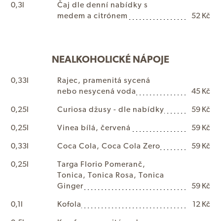
0,3l
Č
a
j
d
l
e
d
e
n
n
í
n
a
b
í
d
k
y
s
m
e
d
e
m
a
c
i
t
r
ó
n
e
m
52 Kč
NEALKOHOLICKÉ NÁPOJE
0,33l
R
a
j
e
c
,
p
r
a
m
e
n
i
t
á
s
y
c
e
n
á
n
e
b
o
n
e
s
y
c
e
n
á
v
o
d
a
45 Kč
0,25l
C
u
r
i
o
s
a
d
ž
u
s
y
-
d
l
e
n
a
b
í
d
k
y
59 Kč
0,25l
V
i
n
e
a
b
í
l
á
,
č
e
r
v
e
n
á
59 Kč
0,33l
C
o
c
a
C
o
l
a
,
C
o
c
a
C
o
l
a
Z
e
r
o
59 Kč
0,25l
T
a
r
g
a
F
l
o
r
i
o
P
o
m
e
r
a
n
č
,
T
o
n
i
c
a
,
T
o
n
i
c
a
R
o
s
a
,
T
o
n
i
c
a
G
i
n
g
e
r
59 Kč
0,1l
K
o
f
o
l
a
12 Kč