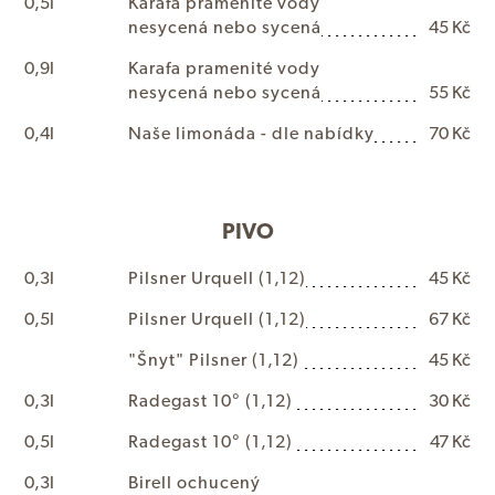
0,5l
K
a
r
a
f
a
p
r
a
m
e
n
i
t
é
v
o
d
y
n
e
s
y
c
e
n
á
n
e
b
o
s
y
c
e
n
á
45 Kč
0,9l
K
a
r
a
f
a
p
r
a
m
e
n
i
t
é
v
o
d
y
n
e
s
y
c
e
n
á
n
e
b
o
s
y
c
e
n
á
55 Kč
0,4l
N
a
š
e
l
i
m
o
n
á
d
a
-
d
l
e
n
a
b
í
d
k
y
70 Kč
PIVO
0,3l
P
i
l
s
n
e
r
U
r
q
u
e
l
l
(1,12)
45 Kč
0,5l
P
i
l
s
n
e
r
U
r
q
u
e
l
l
(1,12)
67 Kč
"
Š
n
y
t
"
P
i
l
s
n
e
r
(1,12)
45 Kč
0,3l
R
a
d
e
g
a
s
t
1
0
°
(1,12)
30 Kč
0,5l
R
a
d
e
g
a
s
t
1
0
°
(1,12)
47 Kč
0,3l
B
i
r
e
l
l
o
c
h
u
c
e
n
ý