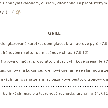
e
š
l
e
h
a
n
ý
m
t
v
a
r
o
h
e
m
,
c
u
k
r
e
m
,
d
r
o
b
e
n
k
o
u
a
p
ř
e
p
u
š
t
ě
n
ý
m
n
t
y
(3,7)
GRILL
i
d
e
,
g
l
a
z
o
v
a
n
á
k
a
r
o
t
k
a
,
d
e
m
i
g
l
a
c
e
,
b
r
a
m
b
o
r
o
v
é
p
y
r
é
(7,9
š
a
f
r
á
n
o
v
é
m
r
i
s
o
t
t
u
,
p
a
r
m
a
z
á
n
o
v
ý
c
h
i
p
s
(7,9,12)
h
ř
í
b
k
o
v
á
o
m
á
č
k
a
,
p
r
o
s
c
i
u
t
t
o
c
h
i
p
s
,
b
y
l
i
n
k
o
v
é
g
r
e
n
a
i
l
l
e
(7
x
a
s
,
g
r
i
l
o
v
a
n
á
k
u
k
u
ř
i
c
e
,
k
r
é
m
o
v
é
g
r
e
n
a
i
l
l
e
s
e
s
l
a
n
i
n
o
u
a
z
i
n
k
á
c
h
,
g
r
i
l
o
v
a
n
á
z
e
l
e
n
i
n
a
,
b
a
z
a
l
k
o
v
é
p
e
s
t
o
,
c
i
t
r
o
n
o
v
ý
d
i
h
b
y
l
i
n
k
á
c
h
,
m
á
s
l
o
a
t
v
a
r
o
h
o
v
á
r
o
z
h
u
d
a
,
g
r
e
n
a
i
l
l
e
(4,7,12