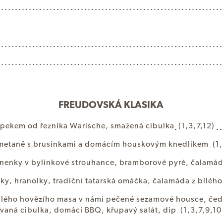
FREUDOVSKÁ KLASIKA
p
e
k
e
m
o
d
ř
e
z
n
í
k
a
W
a
r
i
s
c
h
e
,
s
m
a
ž
e
n
á
c
i
b
u
l
k
a
(1,3,7,12)
m
e
t
a
n
ě
s
b
r
u
s
i
n
k
a
m
i
a
d
o
m
á
c
í
m
h
o
u
s
k
o
v
ý
m
k
n
e
d
l
í
k
e
m
(1
n
e
n
k
y
v
b
y
l
i
n
k
o
v
é
s
t
r
o
u
h
a
n
c
e
,
b
r
a
m
b
o
r
o
v
é
p
y
r
é
,
č
a
l
a
m
á
n
k
y
,
h
r
a
n
o
l
k
y
,
t
r
a
d
i
č
n
í
t
a
t
a
r
s
k
á
o
m
á
č
k
a
,
č
a
l
a
m
á
d
a
z
b
í
l
é
h
á
l
é
h
o
h
o
v
ě
z
í
h
o
m
a
s
a
v
n
á
m
i
p
e
č
e
n
é
s
e
z
a
m
o
v
é
h
o
u
s
c
e
,
č
e
v
a
n
á
c
i
b
u
l
k
a
,
d
o
m
á
c
í
B
B
Q
,
k
ř
u
p
a
v
ý
s
a
l
á
t
,
d
i
p
(1,3,7,9,10