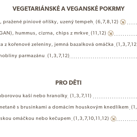
VEGETARIÁNSKÉ A VEGANSKÉ POKRMY
,
p
r
a
ž
e
n
é
p
i
n
i
o
v
é
o
ř
í
š
k
y
,
u
z
e
n
ý
t
e
m
p
e
h
(6,7,8,12)
G
A
N
)
,
h
u
m
m
u
s
,
c
i
z
r
n
a
,
c
h
i
p
s
z
m
r
k
v
e
(11,12)
t
a
z
k
o
ř
e
n
o
v
é
z
e
l
e
n
i
n
y
,
j
e
m
n
á
b
a
z
a
l
k
o
v
á
o
m
á
č
k
a
(1,3,7,12
h
o
b
l
i
n
y
p
a
r
m
a
z
á
n
u
(1,3,7,12)
PRO DĚTI
m
b
o
r
o
v
o
u
k
a
š
í
n
e
b
o
h
r
a
n
o
l
k
y
(1,3,7,11)
m
e
t
a
n
ě
s
b
r
u
s
i
n
k
a
m
i
a
d
o
m
á
c
í
m
h
o
u
s
k
o
v
ý
m
k
n
e
d
l
í
k
e
m
(1
r
s
k
o
u
o
m
á
č
k
o
u
n
e
b
o
k
e
č
u
p
e
m
(1,3,7,10,11,12)