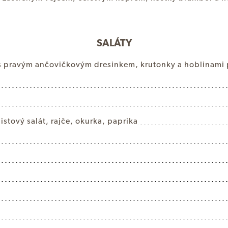
SALÁTY
s
p
r
a
v
ý
m
a
n
č
o
v
i
č
k
o
v
ý
m
d
r
e
s
i
n
k
e
m
,
k
r
u
t
o
n
k
y
a
h
o
b
l
i
n
a
m
i
l
i
s
t
o
v
ý
s
a
l
á
t
,
r
a
j
č
e
,
o
k
u
r
k
a
,
p
a
p
r
i
k
a