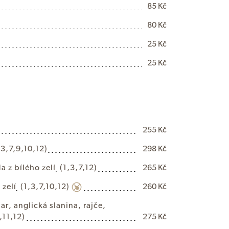
85 Kč
80 Kč
25 Kč
25 Kč
255 Kč
,3,7,9,10,12)
298 Kč
d
a
z
b
í
l
é
h
o
z
e
l
í
(1,3,7,12)
265 Kč
o
z
e
l
í
(1,3,7,10,12)
260 Kč
d
a
r
,
a
n
g
l
i
c
k
á
s
l
a
n
i
n
a
,
r
a
j
č
e
,
,11,12)
275 Kč