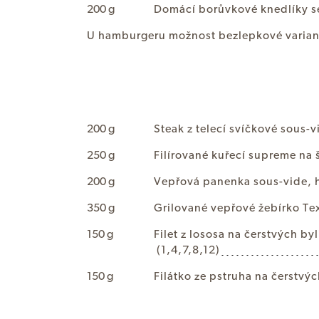
200 g
D
o
m
á
c
í
b
o
r
ů
v
k
o
v
é
k
n
e
d
l
í
k
y
s
U
h
a
m
b
u
r
g
e
r
u
m
o
ž
n
o
s
t
b
e
z
l
e
p
k
o
v
é
v
a
r
i
a
200 g
S
t
e
a
k
z
t
e
l
e
c
í
s
v
í
č
k
o
v
é
s
o
u
s
-
v
250 g
F
i
l
í
r
o
v
a
n
é
k
u
ř
e
c
í
s
u
p
r
e
m
e
n
a
200 g
V
e
p
ř
o
v
á
p
a
n
e
n
k
a
s
o
u
s
-
v
i
d
e
,
350 g
G
r
i
l
o
v
a
n
é
v
e
p
ř
o
v
é
ž
e
b
í
r
k
o
T
e
150 g
F
i
l
e
t
z
l
o
s
o
s
a
n
a
č
e
r
s
t
v
ý
c
h
b
y
l
(1,4,7,8,12)
150 g
F
i
l
á
t
k
o
z
e
p
s
t
r
u
h
a
n
a
č
e
r
s
t
v
ý
c