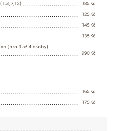
(1,3,7,12)
185 Kč
125 Kč
145 Kč
135 Kč
i
v
o
(
p
r
o
3
a
ž
4
o
s
o
b
y
)
990 Kč
165 Kč
175 Kč