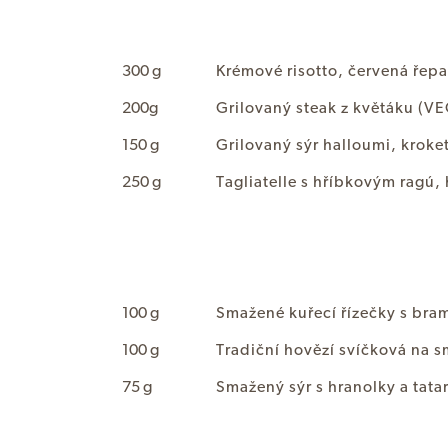
300 g
K
r
é
m
o
v
é
r
i
s
o
t
t
o
,
č
e
r
v
e
n
á
ř
e
p
a
200g
G
r
i
l
o
v
a
n
ý
s
t
e
a
k
z
k
v
ě
t
á
k
u
(
V
E
150 g
G
r
i
l
o
v
a
n
ý
s
ý
r
h
a
l
l
o
u
m
i
,
k
r
o
k
e
250 g
T
a
g
l
i
a
t
e
l
l
e
s
h
ř
í
b
k
o
v
ý
m
r
a
g
ú
,
100 g
S
m
a
ž
e
n
é
k
u
ř
e
c
í
ř
í
z
e
č
k
y
s
b
r
a
100 g
T
r
a
d
i
č
n
í
h
o
v
ě
z
í
s
v
í
č
k
o
v
á
n
a
s
75 g
S
m
a
ž
e
n
ý
s
ý
r
s
h
r
a
n
o
l
k
y
a
t
a
t
a