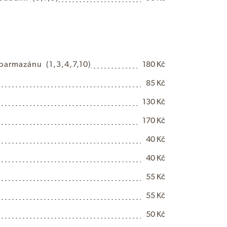
p
a
r
m
a
z
á
n
u
(1,3,4,7,10)
180 Kč
85 Kč
130 Kč
170 Kč
40 Kč
40 Kč
55 Kč
55 Kč
50 Kč