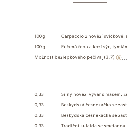
100 g
C
a
r
p
a
c
c
i
o
z
h
o
v
ě
z
í
s
v
í
č
k
o
v
é
,
100 g
P
e
č
e
n
á
ř
e
p
a
a
k
o
z
í
s
ý
r
,
t
y
m
i
á
M
o
ž
n
o
s
t
b
e
z
l
e
p
k
o
v
é
h
o
p
e
č
i
v
a
(3,7)
0,33 l
S
i
l
n
ý
h
o
v
ě
z
í
v
ý
v
a
r
s
m
a
s
e
m
,
z
0,33 l
B
e
s
k
y
d
s
k
á
č
e
s
n
e
k
a
č
k
a
s
e
z
a
s
t
0,33 l
B
e
s
k
y
d
s
k
á
č
e
s
n
e
k
a
č
k
a
s
e
z
a
s
t
0,33 l
T
r
a
d
i
č
n
í
k
u
l
a
j
d
a
s
e
s
m
e
t
a
n
o
u