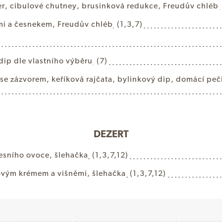
e
r
,
c
i
b
u
l
o
v
é
c
h
u
t
n
e
y
,
b
r
u
s
i
n
k
o
v
á
r
e
d
u
k
c
e
,
F
r
e
u
d
ů
v
c
h
l
é
b
m
i
a
č
e
s
n
e
k
e
m
,
F
r
e
u
d
ů
v
c
h
l
é
b
(1,3,7)
d
i
p
d
l
e
v
l
a
s
t
n
í
h
o
v
ý
b
ě
r
u
(7)
s
e
z
á
z
v
o
r
e
m
,
k
e
ř
í
k
o
v
á
r
a
j
č
a
t
a
,
b
y
l
i
n
k
o
v
ý
d
i
p
,
d
o
m
á
c
í
p
e
č
DEZERT
e
s
n
í
h
o
o
v
o
c
e
,
š
l
e
h
a
č
k
a
(1,3,7,12)
o
v
ý
m
k
r
é
m
e
m
a
v
i
š
n
ě
m
i
,
š
l
e
h
a
č
k
a
(1,3,7,12)