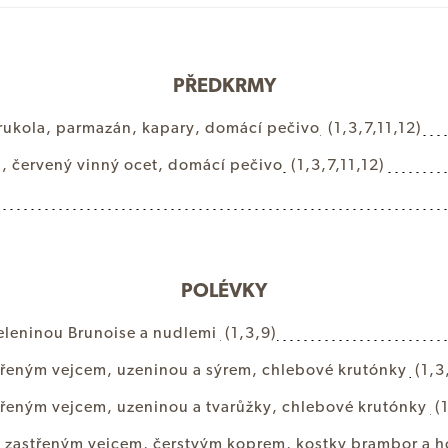
PŘEDKRMY
r
u
k
o
l
a
,
p
a
r
m
a
z
á
n
,
k
a
p
a
r
y
,
d
o
m
á
c
í
p
e
č
i
v
o
(1,3,7,11,12)
n
,
č
e
r
v
e
n
ý
v
i
n
n
ý
o
c
e
t
,
d
o
m
á
c
í
p
e
č
i
v
o
(1,3,7,11,12)
POLÉVKY
e
l
e
n
i
n
o
u
B
r
u
n
o
i
s
e
a
n
u
d
l
e
m
i
(1,3,9)
ř
e
n
ý
m
v
e
j
c
e
m
,
u
z
e
n
i
n
o
u
a
s
ý
r
e
m
,
c
h
l
e
b
o
v
é
k
r
u
t
ó
n
k
y
(1,3
ř
e
n
ý
m
v
e
j
c
e
m
,
u
z
e
n
i
n
o
u
a
t
v
a
r
ů
ž
k
y
,
c
h
l
e
b
o
v
é
k
r
u
t
ó
n
k
y
(
,
z
a
s
t
ř
e
n
ý
m
v
e
j
c
e
m
,
č
e
r
s
t
v
ý
m
k
o
p
r
e
m
,
k
o
s
t
k
y
b
r
a
m
b
o
r
a
h