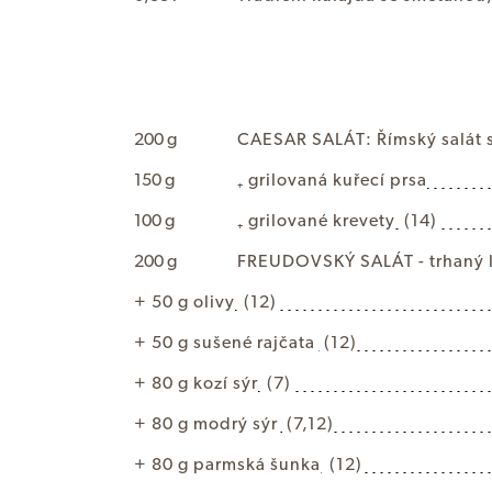
200 g
C
A
E
S
A
R
S
A
L
Á
T
:
Ř
í
m
s
k
ý
s
a
l
á
t
150 g
₊
g
r
i
l
o
v
a
n
á
k
u
ř
e
c
í
p
r
s
a
100 g
₊
g
r
i
l
o
v
a
n
é
k
r
e
v
e
t
y
(14)
200 g
F
R
E
U
D
O
V
S
K
Ý
S
A
L
Á
T
-
t
r
h
a
n
ý
+
5
0
g
o
l
i
v
y
(12)
+
5
0
g
s
u
š
e
n
é
r
a
j
č
a
t
a
(12)
+
8
0
g
k
o
z
í
s
ý
r
(7)
+
8
0
g
m
o
d
r
ý
s
ý
r
(7,12)
+
8
0
g
p
a
r
m
s
k
á
š
u
n
k
a
(12)