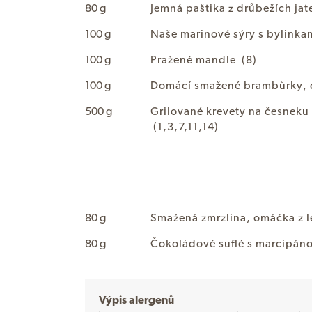
80 g
J
e
m
n
á
p
a
š
t
i
k
a
z
d
r
ů
b
e
ž
í
c
h
j
a
t
100 g
N
a
š
e
m
a
r
i
n
o
v
é
s
ý
r
y
s
b
y
l
i
n
k
a
100 g
P
r
a
ž
e
n
é
m
a
n
d
l
e
(8)
100 g
D
o
m
á
c
í
s
m
a
ž
e
n
é
b
r
a
m
b
ů
r
k
y
,
500 g
G
r
i
l
o
v
a
n
é
k
r
e
v
e
t
y
n
a
č
e
s
n
e
k
u
(1,3,7,11,14)
80 g
S
m
a
ž
e
n
á
z
m
r
z
l
i
n
a
,
o
m
á
č
k
a
z
l
80 g
Č
o
k
o
l
á
d
o
v
é
s
u
f
l
é
s
m
a
r
c
i
p
á
n
Výpis alergenů