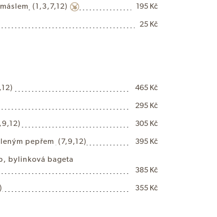
m
á
s
l
e
m
(1,3,7,12)
195 Kč
25 Kč
,12)
465 Kč
295 Kč
,9,12)
305 Kč
e
l
e
n
ý
m
p
e
p
ř
e
m
(7,9,12)
395 Kč
p
,
b
y
l
i
n
k
o
v
á
b
a
g
e
t
a
385 Kč
)
355 Kč