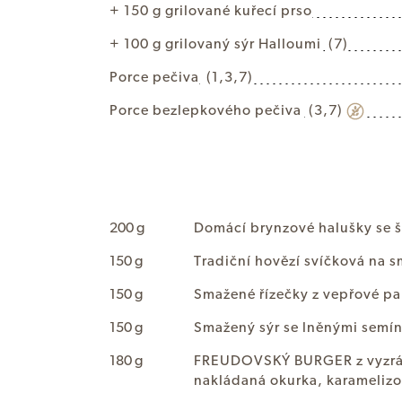
+
1
5
0
g
g
r
i
l
o
v
a
n
é
k
u
ř
e
c
í
p
r
s
o
+
1
0
0
g
g
r
i
l
o
v
a
n
ý
s
ý
r
H
a
l
l
o
u
m
i
(7)
P
o
r
c
e
p
e
č
i
v
a
(1,3,7)
P
o
r
c
e
b
e
z
l
e
p
k
o
v
é
h
o
p
e
č
i
v
a
(3,7)
200 g
D
o
m
á
c
í
b
r
y
n
z
o
v
é
h
a
l
u
š
k
y
s
e
š
150 g
T
r
a
d
i
č
n
í
h
o
v
ě
z
í
s
v
í
č
k
o
v
á
n
a
s
150 g
S
m
a
ž
e
n
é
ř
í
z
e
č
k
y
z
v
e
p
ř
o
v
é
p
a
150 g
S
m
a
ž
e
n
ý
s
ý
r
s
e
l
n
ě
n
ý
m
i
s
e
m
í
180 g
F
R
E
U
D
O
V
S
K
Ý
B
U
R
G
E
R
z
v
y
z
r
n
a
k
l
á
d
a
n
á
o
k
u
r
k
a
,
k
a
r
a
m
e
l
i
z
o