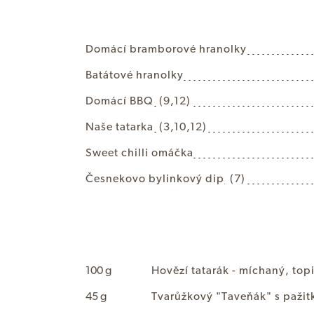
D
o
m
á
c
í
b
r
a
m
b
o
r
o
v
é
h
r
a
n
o
l
k
y
B
a
t
á
t
o
v
é
h
r
a
n
o
l
k
y
D
o
m
á
c
í
B
B
Q
(9,12)
N
a
š
e
t
a
t
a
r
k
a
(3,10,12)
S
w
e
e
t
c
h
i
l
l
i
o
m
á
č
k
a
Č
e
s
n
e
k
o
v
o
b
y
l
i
n
k
o
v
ý
d
i
p
(7)
100 g
H
o
v
ě
z
í
t
a
t
a
r
á
k
-
m
í
c
h
a
n
ý
,
t
o
p
45 g
T
v
a
r
ů
ž
k
o
v
ý
"
T
a
v
e
ň
á
k
"
s
p
a
ž
i
t