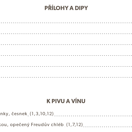
PŘÍLOHY A DIPY
K PIVU A VÍNU
i
n
k
y
,
č
e
s
n
e
k
(1,3,10,12)
k
o
u
,
o
p
e
č
e
n
ý
F
r
e
u
d
ů
v
c
h
l
é
b
(1,7,12)