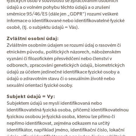
fyzických osob v souvislosti se zpracováním osobních
údajů a o volném pohybu těchto údajů a o zrušení
směrnice 95/46/ES (dále jen „GDPR“) rozumí veškeré
informace o identifikované nebo identifikovatelné fyzické
osobě, (tj. o subjektu údajů = Vás).
Zvláštní osobní údaj:
Zvláštním osobním údajem se rozumí údaj o rasovém či
etnickém původu, politických názorech, náboženském
vyznání či filozofickém přesvědčení nebo členství v
odborech, zpracování genetických údajů, biometrických
údajů za účelem jedinečné identifikace fyzické osoby a
údajů o zdravotním stavu či o sexuálním životě nebo
sexuální orientaci fyzické osoby.
Subjekt údajů = Vy:
Subjektem údajů se myslí identifikovaná nebo
identifikovatelná fyzická osoba, přičemž identifikovatelnou
fyzickou osobou je fyzická osoba, kterou lze přímo či
nepřímo identifikovat, zejména odkazem na určitý
identifikátor, například jméno, identifikační číslo, lokační