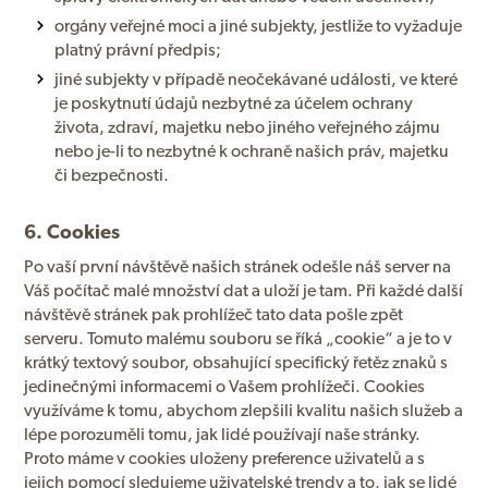
orgány veřejné moci a jiné subjekty, jestliže to vyžaduje
platný právní předpis;
jiné subjekty v případě neočekávané události, ve které
je poskytnutí údajů nezbytné za účelem ochrany
života, zdraví, majetku nebo jiného veřejného zájmu
nebo je-li to nezbytné k ochraně našich práv, majetku
či bezpečnosti.
6. Cookies
Po vaší první návštěvě našich stránek odešle náš server na
Váš počítač malé množství dat a uloží je tam. Při každé další
návštěvě stránek pak prohlížeč tato data pošle zpět
serveru. Tomuto malému souboru se říká „cookie“ a je to v
krátký textový soubor, obsahující specifický řetěz znaků s
jedinečnými informacemi o Vašem prohlížeči. Cookies
využíváme k tomu, abychom zlepšili kvalitu našich služeb a
lépe porozuměli tomu, jak lidé používají naše stránky.
Proto máme v cookies uloženy preference uživatelů a s
jejich pomocí sledujeme uživatelské trendy a to, jak se lidé