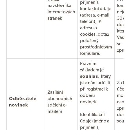
příjmení),
návštěvníka
formul
kontaktní údaje
internetových
nejdél
(adresa, e-mail,
stránek
30 dn
telefon), IP
doba,
adresu a
kterou
cookies, dotaz
Váš so
položený
se
prostřednictvím
zprac
formuláře.
Právním
základem je
souhlas,
který
jste nám udělili
Za tím
při registraci k
účele
Zasílání
odběru
mohou
Odběratelé
obchodních
novinek.
osobn
novinek
sdělení e-
zprac
mailem
Identifikační
do od
údaje (jméno a
souhl
příjmení),