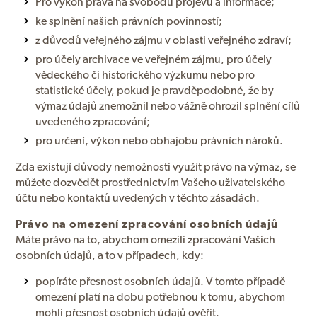
Pro výkon práva na svobodu projevu a informace;
ke splnění našich právních povinností;
z důvodů veřejného zájmu v oblasti veřejného zdraví;
pro účely archivace ve veřejném zájmu, pro účely
vědeckého či historického výzkumu nebo pro
statistické účely, pokud je pravděpodobné, že by
výmaz údajů znemožnil nebo vážně ohrozil splnění cílů
uvedeného zpracování;
pro určení, výkon nebo obhajobu právních nároků.
Zda existují důvody nemožnosti využít právo na výmaz, se
můžete dozvědět prostřednictvím Vašeho uživatelského
účtu nebo kontaktů uvedených v těchto zásadách.
Právo na omezení zpracování osobních údajů
Máte právo na to, abychom omezili zpracování Vašich
osobních údajů, a to v případech, kdy:
popíráte přesnost osobních údajů. V tomto případě
omezení platí na dobu potřebnou k tomu, abychom
mohli přesnost osobních údajů ověřit.