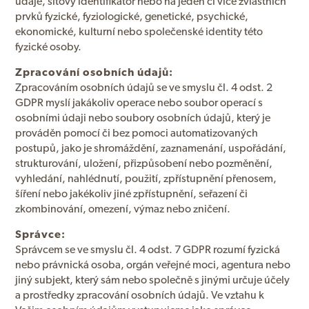
údaje, síťový identifikátor nebo na jeden či více zvláštních
prvků fyzické, fyziologické, genetické, psychické,
ekonomické, kulturní nebo společenské identity této
fyzické osoby.
Zpracování osobních údajů:
Zpracováním osobních údajů se ve smyslu čl. 4 odst. 2
GDPR myslí jakákoliv operace nebo soubor operací s
osobními údaji nebo soubory osobních údajů, který je
prováděn pomocí či bez pomoci automatizovaných
postupů, jako je shromáždění, zaznamenání, uspořádání,
strukturování, uložení, přizpůsobení nebo pozměnění,
vyhledání, nahlédnutí, použití, zpřístupnění přenosem,
šíření nebo jakékoliv jiné zpřístupnění, seřazení či
zkombinování, omezení, výmaz nebo zničení.
Správce:
Správcem se ve smyslu čl. 4 odst. 7 GDPR rozumí fyzická
nebo právnická osoba, orgán veřejné moci, agentura nebo
jiný subjekt, který sám nebo společně s jinými určuje účely
a prostředky zpracování osobních údajů. Ve vztahu k