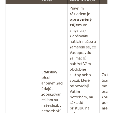
Právním
základem je
oprávněný
zájem
ve
smyslu a)
zlepšování
našich služeb a
zaměření se, co
Vás opravdu
zajímá; b)
nabízet Vám
obdobné
Statistiky
služby nebo
Za tím
před
zboží, které
účele
anonymizací
odpovídají
mohou
údajů,
Vašim
osobn
zobrazování
potřebám, na
zprac
reklam na
základě
po d
naše služby
přístupu na
měsí
nebo zboží.