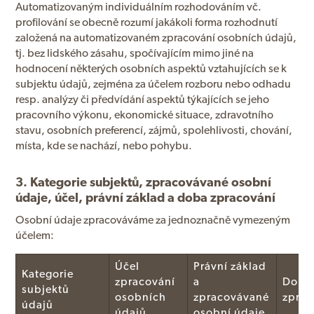
Automatizovaným individuálním rozhodováním vč.
profilování se obecně rozumí jakákoli forma rozhodnutí
založená na automatizovaném zpracování osobních údajů,
tj. bez lidského zásahu, spočívajícím mimo jiné na
hodnocení některých osobních aspektů vztahujících se k
subjektu údajů, zejména za účelem rozboru nebo odhadu
resp. analýzy či předvídání aspektů týkajících se jeho
pracovního výkonu, ekonomické situace, zdravotního
stavu, osobních preferencí, zájmů, spolehlivosti, chování,
místa, kde se nachází, nebo pohybu.
3. Kategorie subjektů, zpracovávané osobní
údaje, účel, právní základ a doba zpracování
Osobní údaje zpracováváme za jednoznačně vymezeným
účelem:
Účel
Právní základ
Kategorie
zpracování
a
Doba
subjektů
osobních
zpracovávané
zprac
údajů
údajů
osobní údaje