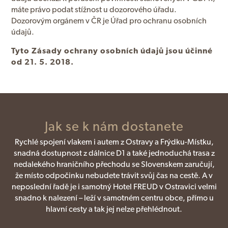
máte právo podat stížnost u dozorového úřadu.
Dozorovým orgánem v ČR je Úřad pro ochranu osobních
údajů.
Tyto Zásady ochrany osobních údajů jsou účinné
od 21. 5. 2018.
Jak se k nám dostanete
Rychlé spojení vlakem i autem z Ostravy a Frýdku-Místku,
snadná dostupnost z dálnice D1 a také jednoduchá trasa z
nedalekého hraničního přechodu se Slovenskem zaručují,
že místo odpočinku nebudete trávit svůj čas na cestě. A v
neposlední řadě je i samotný Hotel FREUD v Ostravici velmi
snadno k nalezení – leží v samotném centru obce, přímo u
hlavní cesty a tak jej nelze přehlédnout.