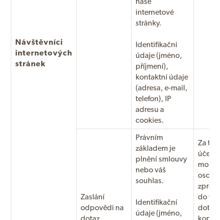
naše
internetové
stránky.
Návštěvníci
Identifikační
internetových
údaje (jméno,
stránek
příjmení),
kontaktní údaje
(adresa, e-mail,
telefon), IP
adresu a
cookies.
Právním
Za tím
základem je
účele
plnění smlouvy
mohou
nebo váš
osobn
souhlas.
zprac
Zaslání
do vyř
Identifikační
odpovědi na
dotazu
údaje (jméno,
dotaz
konta