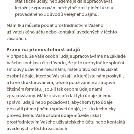
statistické účely, nebudeme je dále zpracovávat,
ledaže je zpracování nezbytné pro splnění úkolu
prováděného z důvodů veřejného zájmu.
Námitku můžete podat prostřednictvím Vašeho
uživatelského účtu nebo kontaktů uvedených v těchto
zásadách.
Právo na přenositelnost údajů
V případě, že Vaše osobní údaje zpracováváme na základě
Vašeho souhlasu či z důvodu, že je to nezbytné ke splnění
smlouvy uzavřené mezi námi, máte právo od nás získat
osobní údaje, které se Vás týkají, a které jste nám poskytli,
a to ve strukturovaném, běžně používaném a strojově
čitelném formátu, jsou-li tak osobní údaje námi
zpracovávány. Máte právo předat tyto údaje jinému
správci údajů nebo požadovat, abychom tyto údaje
poskytli přímo jinému správci údajů, je-li to technicky
proveditelné. Vaše osobní údaje můžete získat
prostřednictvím Vašeho uživatelského účtu nebo kontaktů
uvedených v těchto zásadách.