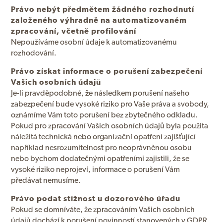
Právo nebýt předmětem žádného rozhodnutí
založeného výhradně na automatizovaném
zpracování, včetně profilování
Nepoužíváme osobní údaje k automatizovanému
rozhodování.
Právo získat informace o porušení zabezpečení
Vašich osobních údajů
Je-li pravděpodobné, že následkem porušení našeho
zabezpečení bude vysoké riziko pro Vaše práva a svobody,
oznámíme Vám toto porušení bez zbytečného odkladu.
Pokud pro zpracování Vašich osobních údajů byla použita
náležitá technická nebo organizační opatření zajišťující
například nesrozumitelnost pro neoprávněnou osobu
nebo bychom dodatečnými opatřeními zajistili, že se
vysoké riziko neprojeví, informace o porušení Vám
předávat nemusíme.
Právo podat stížnost u dozorového úřadu
Pokud se domníváte, že zpracováním Vašich osobních
údajů dochází k porušení povinností stanovených v GDPR,