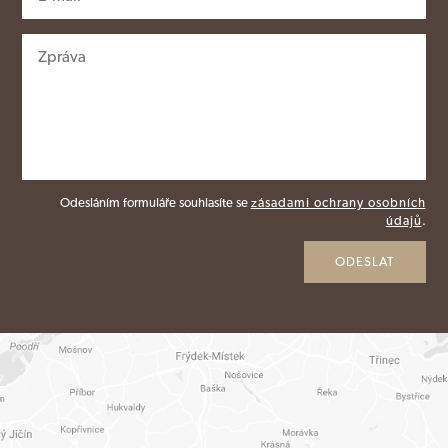
Odesláním formuláře souhlasíte se
zásadami ochrany osobních
údajů
.