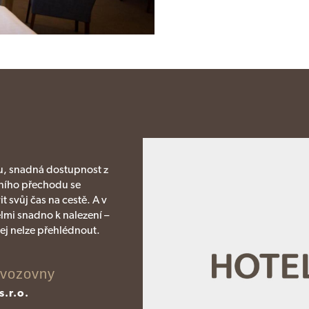
ku, snadná dostupnost z
čního přechodu se
 svůj čas na cestě. A v
lmi snadno k nalezení –
jej nelze přehlédnout.
ovozovny
s.r.o.