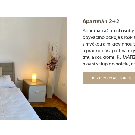
Apartmán 2+2
Apartmán až pro 4 osoby s
obývacího pokoje s rozk
s myčkou a mikrovlnnou 
a pračkou. V apartmánu j
tmu a soukromí, KLIMAT
hlavní vstup do hotelu, na
REZERVOVAT POKOJ