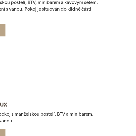
skou postelí, BTV, minibarem a kávovým setem.
ení s vanou. Pokoj je situován do klidné části
LUX
pokoj s manželskou postelí, BTV a minibarem.
 vanou.