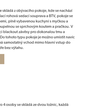
e skládá z obývacího pokoje, kde se nachází
dací rohová sedací souprava a BTV, pokoje se
emi, plně vybavenou kuchyní s myčkou a
oupelnou se sprchovým koutem a pračkou. V
ci blackout závěsy pro dokonalou tmu a
o tohoto typu pokoje je možno umístit navíc
 má samostatný vchod mimo hlavní vstup do
tře bez výtahu.
o 4 osoby se skládá ze dvou ložnic, každá