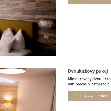
Dvoulůžkový pokoj
Klimatizovaný dvoulůžkov
minibarem. Vlastní sociá
REZERVOVAT POKOJ