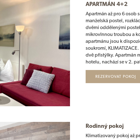
APARTMÁN 4+2
Apartmán až pro 6 osob s
manželská postel, rozklá
dvěmi oddělenými postel
mikrovlnnou troubou a k
apartmánu jsou k dispozi
soukromí, KLIMATIZACE. D
dvě přistýlky. Apartmán
hotelu, nachází se v 2. pa
REZERVOVAT POKOJ
Rodinný pokoj
Klimatizovaný pokoj až pr