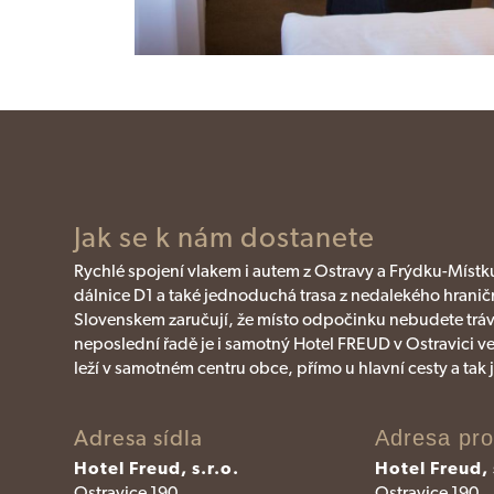
Jak se k nám dostanete
Rychlé spojení vlakem i autem z Ostravy a Frýdku-Míst
dálnice D1 a také jednoduchá trasa z nedalekého hrani
Slovenskem zaručují, že místo odpočinku nebudete trávit
neposlední řadě je i samotný Hotel FREUD v Ostravici ve
leží v samotném centru obce, přímo u hlavní cesty a tak 
Adresa sídla
Adresa pr
Hotel Freud, s.r.o.
Hotel Freud, 
Ostravice 190
Ostravice 190