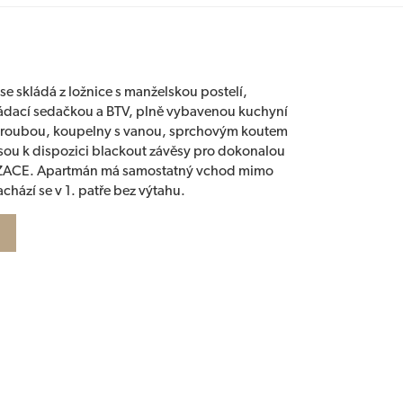
e skládá z ložnice s manželskou postelí,
ládací sedačkou a BTV, plně vybavenou kuchyní
troubou, koupelny s vanou, sprchovým koutem
sou k dispozici blackout závěsy pro dokonalou
IZACE. Apartmán má samostatný vchod mimo
chází se v 1. patře bez výtahu.