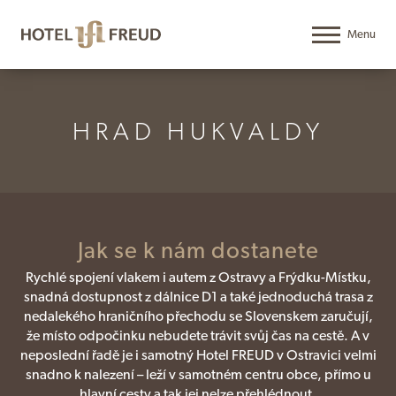
HRAD HUKVALDY
Jak se k nám dostanete
Rychlé spojení vlakem i autem z Ostravy a Frýdku-Místku,
snadná dostupnost z dálnice D1 a také jednoduchá trasa z
nedalekého hraničního přechodu se Slovenskem zaručují,
že místo odpočinku nebudete trávit svůj čas na cestě. A v
neposlední řadě je i samotný Hotel FREUD v Ostravici velmi
snadno k nalezení – leží v samotném centru obce, přímo u
hlavní cesty a tak jej nelze přehlédnout.