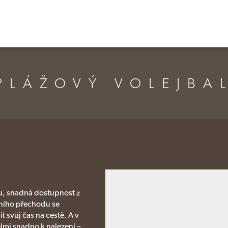
PLÁŽOVÝ VOLEJBA
ku, snadná dostupnost z
čního přechodu se
 svůj čas na cestě. A v
lmi snadno k nalezení –