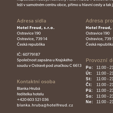
leží v samotném centru obce, přímo u hlavní cesty a tak 
Adresa sídla
Adresa pr
Hotel Freud, s.r.o.
Hotel Freud, 
Ostravice 190
Ostravice 190
Ostravice, 739 14
Ostravice, 739 
Česká republika
Česká republik
IČ:
60779187
Společnost zapsána u Krajského
Provozní d
soudu v Ostravě pod značkou C 6613
Po:
11:00 - 2
Út:
11:00 - 2
St:
11:00 - 2
Kontaktní osoba
Čt:
11:00 - 2
Blanka Hrubá
Pá:
11:00 - 2
ředitelka hotelu
So:
11:00 - 2
+420 603 521 036
Ne:
11:00 - 2
blanka.hruba@hotelfreud.cz