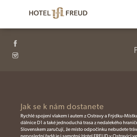
Jak se k nám dostanete
Rychlé spojení vlakem i autem z Ostravy a Frýdku-Míst
dálnice D1 a také jednoduchá trasa z nedalekého hrani
Slovenskem zaručují, že místo odpočinku nebudete trávit
neposlední řadě je i samotný Hotel FREUD v Ostravici ve