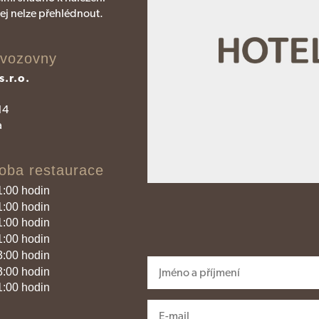
jej nelze přehlédnout.
ovozovny
s.r.o.
14
a
oba restaurace
1:00 hodin
1:00 hodin
1:00 hodin
1:00 hodin
3:00 hodin
3:00 hodin
1:00 hodin