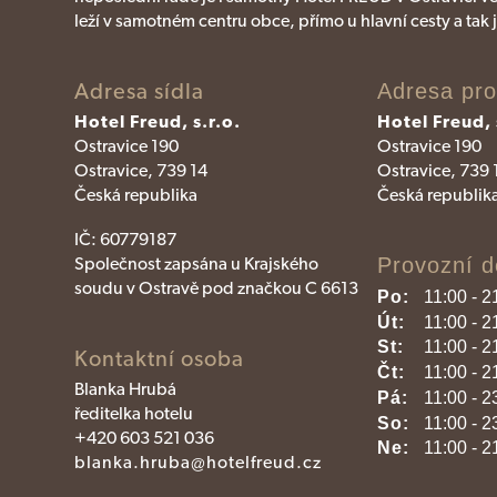
leží v samotném centru obce, přímo u hlavní cesty a tak 
Adresa sídla
Adresa pr
Hotel Freud, s.r.o.
Hotel Freud, 
Ostravice 190
Ostravice 190
Ostravice, 739 14
Ostravice, 739 
Česká republika
Česká republik
IČ:
60779187
Společnost zapsána u Krajského
Provozní d
soudu v Ostravě pod značkou C 6613
Po:
11:00 - 2
Út:
11:00 - 2
St:
11:00 - 2
Kontaktní osoba
Čt:
11:00 - 2
Blanka Hrubá
Pá:
11:00 - 2
ředitelka hotelu
So:
11:00 - 2
+420 603 521 036
Ne:
11:00 - 2
blanka.hruba@hotelfreud.cz