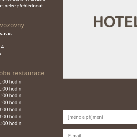
jej nelze přehlédnout.
ovozovny
s.r.o.
14
a
oba restaurace
1:00 hodin
1:00 hodin
1:00 hodin
1:00 hodin
3:00 hodin
3:00 hodin
1:00 hodin