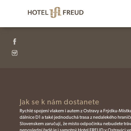
Jak se k nám dostanete
Rychlé spojení vlakem i autem z Ostravy a Frýdku-Míst
dálnice D1 a také jednoduchá trasa z nedalekého hrani
Slovenskem zaručují, že místo odpočinku nebudete trávit
neposlední řadě je i samotný Hotel FREUD v Ostravici ve