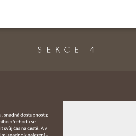
SEKCE 4
ku, snadná dostupnost z
čního přechodu se
 svůj čas na cestě. A v
lmi snadno k nalezení –