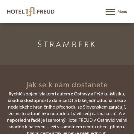
ŠTRAMBERK
Jak se k nám dostanete
Rychlé spojení vlakem i autem z Ostravy a Frýdku-Místku,
snadná dostupnost z dálnice D1 a také jednoduchá trasa z
nedalekého hraničního přechodu se Slovenskem zaručují,
že místo odpočinku nebudete trávit svůj čas na cestě. A v
neposlední řadě je i samotný Hotel FREUD v Ostravici velmi
snadno k nalezení – leží v samotném centru obce, přímo u
hlavní cesty a tak jej nelze přehlédnout.