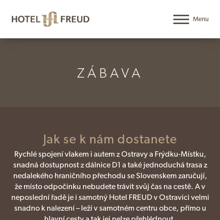
ZÁBAVA
Jak se k nám dostanete
Rychlé spojení vlakem i autem z Ostravy a Frýdku-Místku,
snadná dostupnost z dálnice D1 a také jednoduchá trasa z
nedalekého hraničního přechodu se Slovenskem zaručují,
že místo odpočinku nebudete trávit svůj čas na cestě. A v
neposlední řadě je i samotný Hotel FREUD v Ostravici velmi
snadno k nalezení – leží v samotném centru obce, přímo u
hlavní cesty a tak jej nelze přehlédnout.